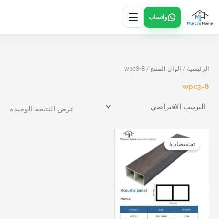
خطي
واتساب
لى
لمحتوى
الرئيسية
/ الوان المنتج / wpc3-8
wpc3-8
عرض النتيجة الوحيدة
نطاق
هناك
هناك
السعر:
تخفيضات!
العديد
العديد
من
من
من
خلال
الأشكال
الأشكال
المختلفة
المختلفة
لهذا
لهذا
المنتج.
المنتج.