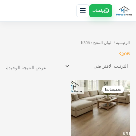
خطي
واتساب
لى
لمحتوى
الرئيسية
/ الوان المنتج / K306
K306
عرض النتيجة الوحيدة
السعر
السعر
هناك
هناك
الأصلي
الحالي
تخفيضات!
العديد
العديد
هو:
هو:
د.ك3.50.
د.ك2.00.
من
من
الأشكال
الأشكال
المختلفة
المختلفة
لهذا
لهذا
المنتج.
المنتج.